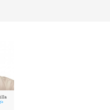
illa
gía