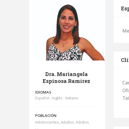
Es
Med
Clí
Dra. Mariangela
Espinosa Ramírez
Car
Ofi
IDIOMAS
Tel
Español - Inglés - Italiano
POBLACIÓN
Adolescentes, Adultos, Adultos