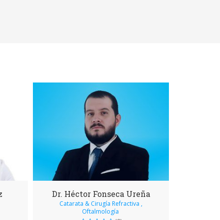
z
Dr. Héctor Fonseca Ureña
Catarata & Cirugía Refractiva ,
Oftalmología